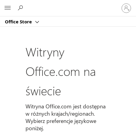
Zaloguj
Microsoft
się
do
Office Store
swojeg
konta
Witryny
Office.com na
świecie
Witryna Office.com jest dostępna
w różnych krajach/regionach.
Wybierz preferencje językowe
poniżej.