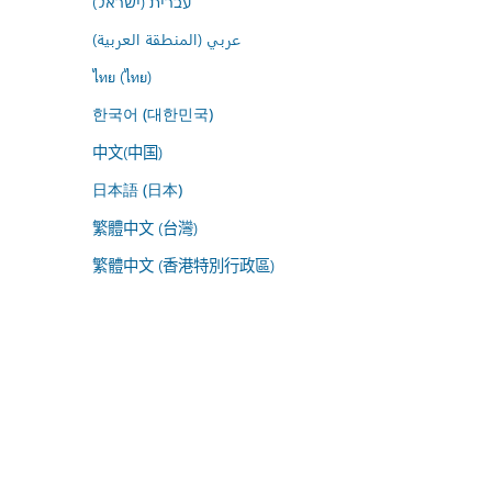
עברית (ישראל)
عربي (المنطقة العربية)
ไทย (ไทย)
한국어 (대한민국)
中文(中国)
日本語 (日本)
繁體中文 (台灣)
繁體中文 (香港特別行政區)