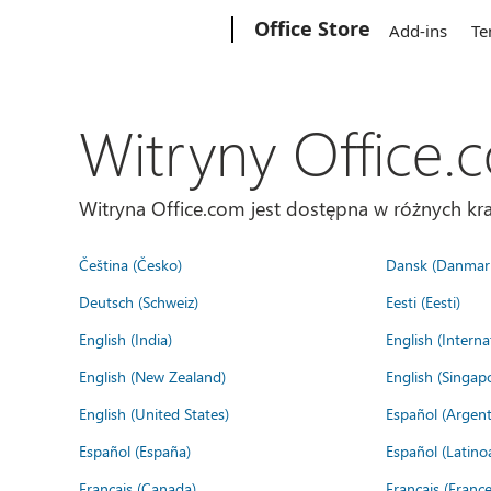
Microsoft
Office Store
Add-ins
Te
Witryny Office.
Witryna Office.com jest dostępna w różnych kra
Čeština (Česko)
Dansk (Danmar
Deutsch (Schweiz)
Eesti (Eesti)
English (India)
English (Interna
English (New Zealand)
English (Singap
English (United States)
Español (Argent
Español (España)
Español (Latino
Français (Canada)
Français (France