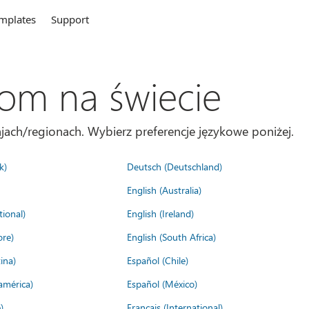
mplates
Support
com na świecie
jach/regionach. Wybierz preferencje językowe poniżej.
k)
Deutsch (Deutschland)
English (Australia)
tional)
English (Ireland)
ore)
English (South Africa)
ina)
Español (Chile)
américa)
Español (México)
)
Français (International)