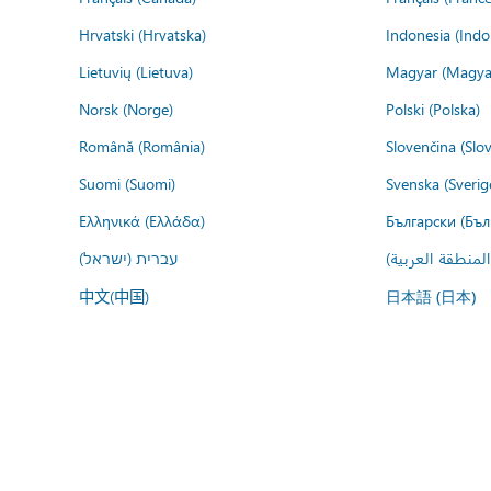
Hrvatski (Hrvatska)
Indonesia (Indo
Lietuvių (Lietuva)
Magyar (Magya
Norsk (Norge)
Polski (Polska)
Română (România)
Slovenčina (Slo
Suomi (Suomi)
Svenska (Sverig
Ελληνικά (Ελλάδα)
Български (Бъл
المنطقة العربية
עברית (ישראל)
中文(中国)
日本語 (日本)