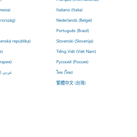
nesia)
Italiano (Italia)
rország)
Nederlands (België)
Português (Brasil)
venská republika)
Slovenski (Slovenija)
e)
Tiếng Việt (Việt Nam)
гария)
Русский (Россия)
عربي ()
ไทย (ไทย)
繁體中文 (台灣)