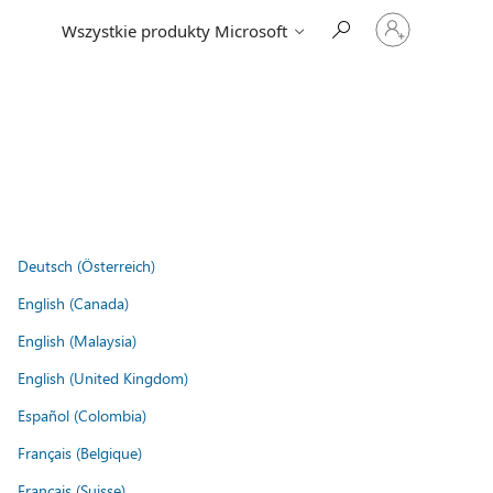
Zaloguj
Wszystkie produkty Microsoft
się
do
swojego
konta
Deutsch (Österreich)
English (Canada)
English (Malaysia)
English (United Kingdom)
Español (Colombia)
Français (Belgique)
Français (Suisse)