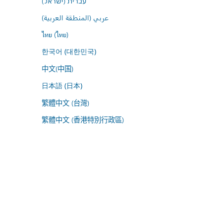
עברית (ישראל)
عربي (المنطقة العربية)
ไทย (ไทย)
한국어 (대한민국)
中文(中国)
日本語 (日本)
繁體中文 (台灣)
繁體中文 (香港特別行政區)