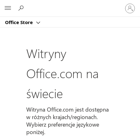
Zaloguj
Microsoft
się
do
Office Store
swojeg
konta
Witryny
Office.com na
świecie
Witryna Office.com jest dostępna
w różnych krajach/regionach.
Wybierz preferencje językowe
poniżej.