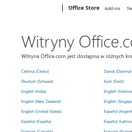
Microsoft
Office Store
Add-ins
Te
Witryny Office.
Witryna Office.com jest dostępna w różnych kra
Čeština (Česko)
Dansk (Danmar
Deutsch (Schweiz)
Eesti (Eesti)
English (India)
English (Interna
English (New Zealand)
English (Singap
English (United States)
Español (Argent
Español (España)
Español (Latino
Français (Canada)
Français (France