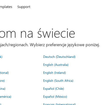
mplates
Support
com na świecie
jach/regionach. Wybierz preferencje językowe poniżej.
k)
Deutsch (Deutschland)
English (Australia)
tional)
English (Ireland)
ore)
English (South Africa)
ina)
Español (Chile)
américa)
Español (México)
)
Français (International)