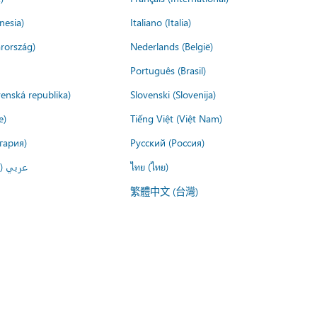
nesia)
Italiano (Italia)
rország)
Nederlands (België)
Português (Brasil)
venská republika)
Slovenski (Slovenija)
e)
Tiếng Việt (Việt Nam)
гария)
Русский (Россия)
عربي ()
ไทย (ไทย)
繁體中文 (台灣)