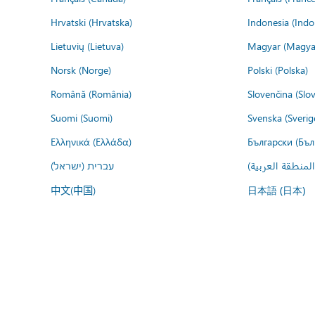
Hrvatski (Hrvatska)
Indonesia (Indo
Lietuvių (Lietuva)
Magyar (Magya
Norsk (Norge)
Polski (Polska)
Română (România)
Slovenčina (Slo
Suomi (Suomi)
Svenska (Sverig
Ελληνικά (Ελλάδα)
Български (Бъл
المنطقة العربية
עברית (ישראל)
中文(中国)
日本語 (日本)