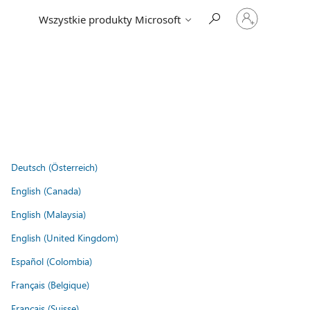
Zaloguj
Wszystkie produkty Microsoft
się
do
swojego
konta
Deutsch (Österreich)
English (Canada)
English (Malaysia)
English (United Kingdom)
Español (Colombia)
Français (Belgique)
Français (Suisse)