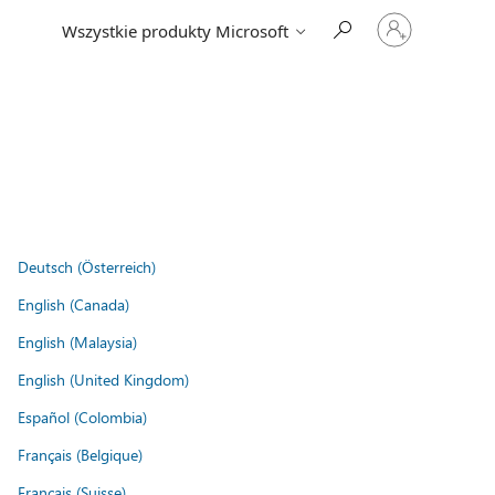
Zaloguj
Wszystkie produkty Microsoft
się
do
swojego
konta
Deutsch (Österreich)
English (Canada)
English (Malaysia)
English (United Kingdom)
Español (Colombia)
Français (Belgique)
Français (Suisse)