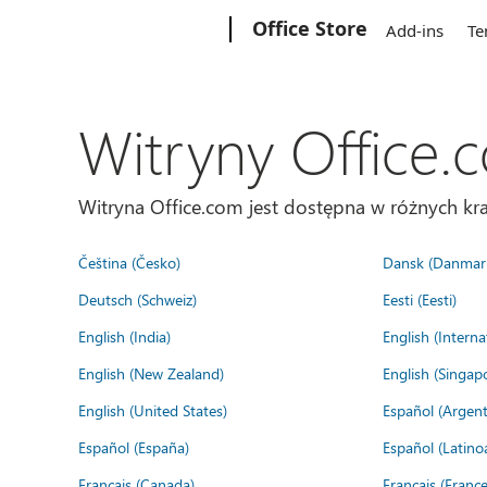
Microsoft
Office Store
Add-ins
Te
Witryny Office.
Witryna Office.com jest dostępna w różnych kra
Čeština (Česko)
Dansk (Danmar
Deutsch (Schweiz)
Eesti (Eesti)
English (India)
English (Interna
English (New Zealand)
English (Singap
English (United States)
Español (Argent
Español (España)
Español (Latino
Français (Canada)
Français (France