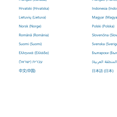
Hrvatski (Hrvatska)
Indonesia (Indo
Lietuvių (Lietuva)
Magyar (Magya
Norsk (Norge)
Polski (Polska)
Română (România)
Slovenčina (Slo
Suomi (Suomi)
Svenska (Sverig
Ελληνικά (Ελλάδα)
Български (Бъл
المنطقة العربية
עברית (ישראל)
中文(中国)
日本語 (日本)