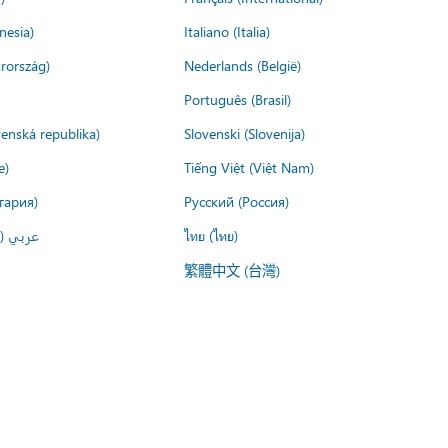
nesia)
Italiano (Italia)
rország)
Nederlands (België)
Português (Brasil)
venská republika)
Slovenski (Slovenija)
e)
Tiếng Việt (Việt Nam)
гария)
Русский (Россия)
عربي ()
ไทย (ไทย)
繁體中文 (台灣)