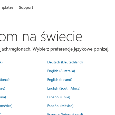
mplates
Support
com na świecie
jach/regionach. Wybierz preferencje językowe poniżej.
k)
Deutsch (Deutschland)
English (Australia)
tional)
English (Ireland)
ore)
English (South Africa)
ina)
Español (Chile)
américa)
Español (México)
)
Français (International)