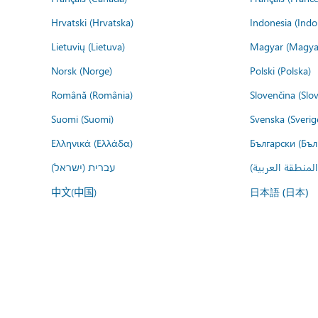
Hrvatski (Hrvatska)
Indonesia (Indo
Lietuvių (Lietuva)
Magyar (Magya
Norsk (Norge)
Polski (Polska)
Română (România)
Slovenčina (Slo
Suomi (Suomi)
Svenska (Sverig
Ελληνικά (Ελλάδα)
Български (Бъл
المنطقة العربية
עברית (ישראל)
中文(中国)
日本語 (日本)