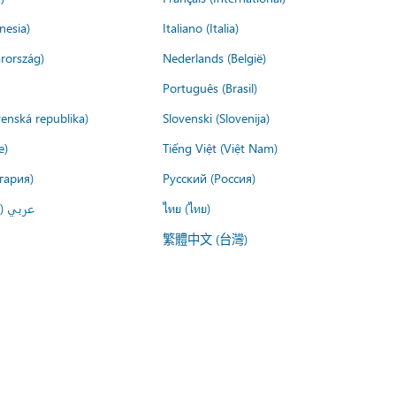
nesia)
Italiano (Italia)
rország)
Nederlands (België)
Português (Brasil)
venská republika)
Slovenski (Slovenija)
e)
Tiếng Việt (Việt Nam)
гария)
Русский (Россия)
عربي ()
ไทย (ไทย)
繁體中文 (台灣)