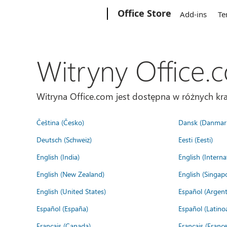
Microsoft
Office Store
Add-ins
Te
Witryny Office.
Witryna Office.com jest dostępna w różnych kra
Čeština (Česko)
Dansk (Danmar
Deutsch (Schweiz)
Eesti (Eesti)
English (India)
English (Interna
English (New Zealand)
English (Singap
English (United States)
Español (Argent
Español (España)
Español (Latino
Français (Canada)
Français (France