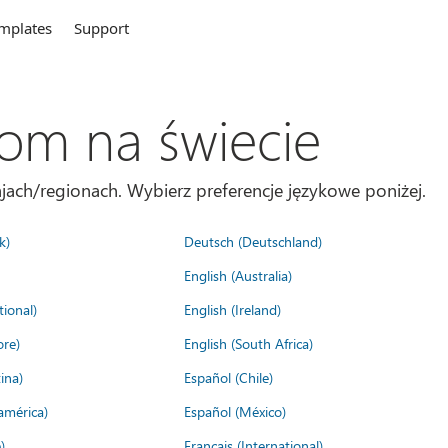
mplates
Support
com na świecie
jach/regionach. Wybierz preferencje językowe poniżej.
k)
Deutsch (Deutschland)
English (Australia)
tional)
English (Ireland)
ore)
English (South Africa)
ina)
Español (Chile)
américa)
Español (México)
)
Français (International)