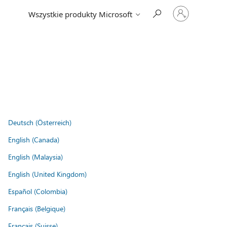
Zaloguj
Wszystkie produkty Microsoft
się
do
swojego
konta
Deutsch (Österreich)
English (Canada)
English (Malaysia)
English (United Kingdom)
Español (Colombia)
Français (Belgique)
Français (Suisse)