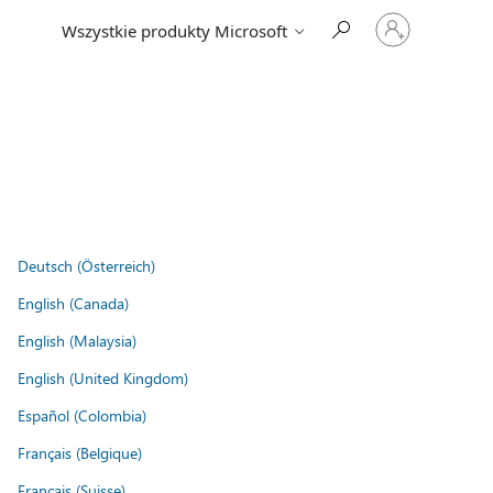
Zaloguj
Wszystkie produkty Microsoft
się
do
swojego
konta
Deutsch (Österreich)
English (Canada)
English (Malaysia)
English (United Kingdom)
Español (Colombia)
Français (Belgique)
Français (Suisse)