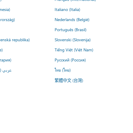
nesia)
Italiano (Italia)
rország)
Nederlands (België)
Português (Brasil)
venská republika)
Slovenski (Slovenija)
e)
Tiếng Việt (Việt Nam)
гария)
Русский (Россия)
عربي ()
ไทย (ไทย)
繁體中文 (台灣)