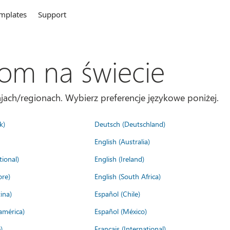
mplates
Support
com na świecie
jach/regionach. Wybierz preferencje językowe poniżej.
k)
Deutsch (Deutschland)
English (Australia)
tional)
English (Ireland)
ore)
English (South Africa)
ina)
Español (Chile)
américa)
Español (México)
)
Français (International)