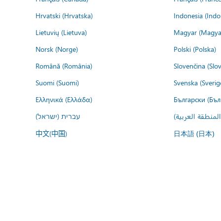
Hrvatski (Hrvatska)
Indonesia (Indo
Lietuvių (Lietuva)
Magyar (Magya
Norsk (Norge)
Polski (Polska)
Română (România)
Slovenčina (Slo
Suomi (Suomi)
Svenska (Sverig
Ελληνικά (Ελλάδα)
Български (Бъл
المنطقة العربية
עברית (ישראל)
中文(中国)
日本語 (日本)