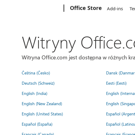
Microsoft
Office Store
Add-ins
Te
Witryny Office.
Witryna Office.com jest dostępna w różnych kra
Čeština (Česko)
Dansk (Danmar
Deutsch (Schweiz)
Eesti (Eesti)
English (India)
English (Interna
English (New Zealand)
English (Singap
English (United States)
Español (Argent
Español (España)
Español (Latino
Français (Canada)
Français (France