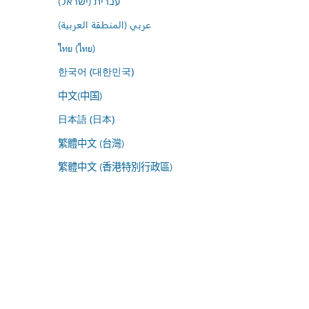
עברית (ישראל)
عربي (المنطقة العربية)
ไทย (ไทย)
한국어 (대한민국)
中文(中国)
日本語 (日本)
繁體中文 (台灣)
繁體中文 (香港特別行政區)