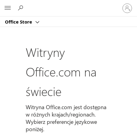
Zaloguj
Microsoft
się
do
Office Store
swojeg
konta
Witryny
Office.com na
świecie
Witryna Office.com jest dostępna
w różnych krajach/regionach.
Wybierz preferencje językowe
poniżej.