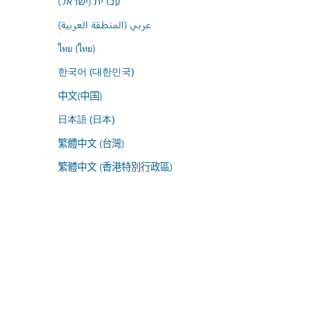
עברית (ישראל)
عربي (المنطقة العربية)
ไทย (ไทย)
한국어 (대한민국)
中文(中国)
日本語 (日本)
繁體中文 (台灣)
繁體中文 (香港特別行政區)