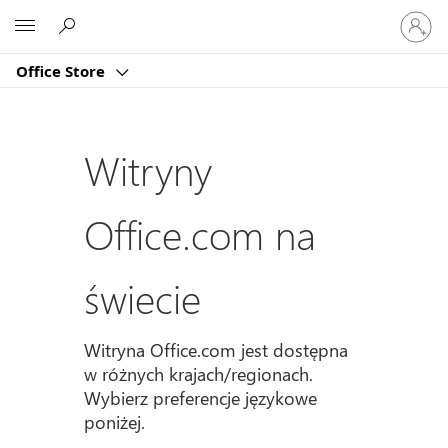
Zaloguj
Microsoft
się
do
Office Store
swojeg
konta
Witryny
Office.com na
świecie
Witryna Office.com jest dostępna
w różnych krajach/regionach.
Wybierz preferencje językowe
poniżej.