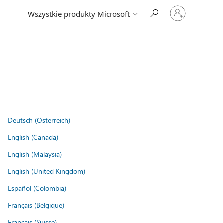
Zaloguj
Wszystkie produkty Microsoft
się
do
swojego
konta
Deutsch (Österreich)
English (Canada)
English (Malaysia)
English (United Kingdom)
Español (Colombia)
Français (Belgique)
Français (Suisse)