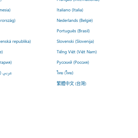
nesia)
Italiano (Italia)
rország)
Nederlands (België)
Português (Brasil)
venská republika)
Slovenski (Slovenija)
e)
Tiếng Việt (Việt Nam)
гария)
Русский (Россия)
عربي ()
ไทย (ไทย)
繁體中文 (台灣)