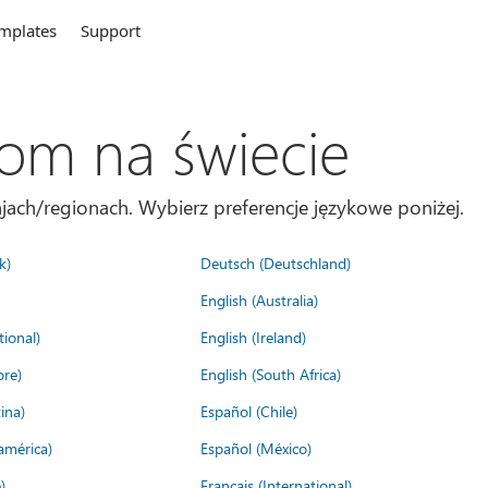
mplates
Support
com na świecie
jach/regionach. Wybierz preferencje językowe poniżej.
k)
Deutsch (Deutschland)
English (Australia)
tional)
English (Ireland)
ore)
English (South Africa)
ina)
Español (Chile)
américa)
Español (México)
)
Français (International)