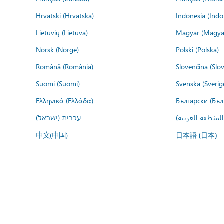
Hrvatski (Hrvatska)
Indonesia (Indo
Lietuvių (Lietuva)
Magyar (Magya
Norsk (Norge)
Polski (Polska)
Română (România)
Slovenčina (Slo
Suomi (Suomi)
Svenska (Sverig
Ελληνικά (Ελλάδα)
Български (Бъл
المنطقة العربية
עברית (ישראל)
中文(中国)
日本語 (日本)