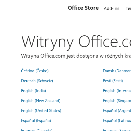
Microsoft
Office Store
Add-ins
Te
Witryny Office.
Witryna Office.com jest dostępna w różnych kra
Čeština (Česko)
Dansk (Danmar
Deutsch (Schweiz)
Eesti (Eesti)
English (India)
English (Interna
English (New Zealand)
English (Singap
English (United States)
Español (Argent
Español (España)
Español (Latino
Français (Canada)
Français (France