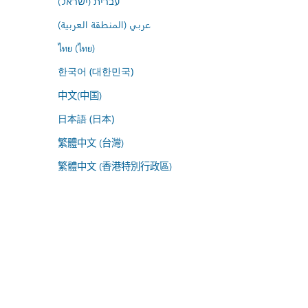
עברית (ישראל)
عربي (المنطقة العربية)
ไทย (ไทย)
한국어 (대한민국)
中文(中国)
日本語 (日本)
繁體中文 (台灣)
繁體中文 (香港特別行政區)