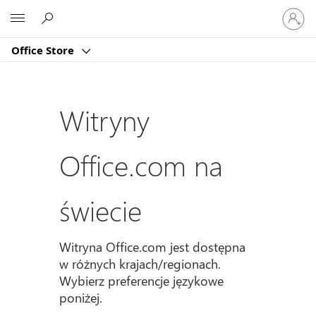
Zaloguj
Microsoft
się
do
Office Store
swojeg
konta
Witryny
Office.com na
świecie
Witryna Office.com jest dostępna
w różnych krajach/regionach.
Wybierz preferencje językowe
poniżej.