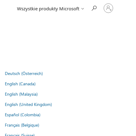
Zaloguj
Wszystkie produkty Microsoft
się
do
swojego
konta
Deutsch (Österreich)
English (Canada)
English (Malaysia)
English (United Kingdom)
Español (Colombia)
Français (Belgique)
Français (Suisse)