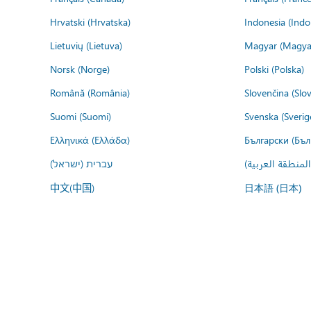
Hrvatski (Hrvatska)
Indonesia (Indo
Lietuvių (Lietuva)
Magyar (Magya
Norsk (Norge)
Polski (Polska)
Română (România)
Slovenčina (Slo
Suomi (Suomi)
Svenska (Sverig
Ελληνικά (Ελλάδα)
Български (Бъл
المنطقة العربية
עברית (ישראל)
中文(中国)
日本語 (日本)