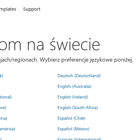
mplates
Support
com na świecie
jach/regionach. Wybierz preferencje językowe poniżej.
k)
Deutsch (Deutschland)
English (Australia)
tional)
English (Ireland)
ore)
English (South Africa)
ina)
Español (Chile)
américa)
Español (México)
)
Français (International)