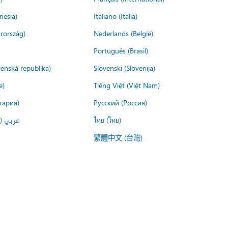
nesia)
Italiano (Italia)
rország)
Nederlands (België)
Português (Brasil)
venská republika)
Slovenski (Slovenija)
e)
Tiếng Việt (Việt Nam)
гария)
Русский (Россия)
عربي ()
ไทย (ไทย)
繁體中文 (台灣)