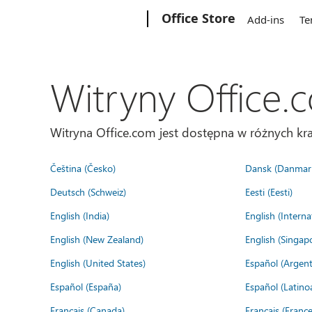
Microsoft
Office Store
Add-ins
Te
Witryny Office.
Witryna Office.com jest dostępna w różnych kra
Čeština (Česko)
Dansk (Danmar
Deutsch (Schweiz)
Eesti (Eesti)
English (India)
English (Interna
English (New Zealand)
English (Singap
English (United States)
Español (Argent
Español (España)
Español (Latino
Français (Canada)
Français (France