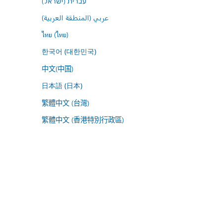
עברית (ישראל)
عربي (المنطقة العربية)
ไทย (ไทย)
한국어 (대한민국)
中文(中国)
日本語 (日本)
繁體中文 (台灣)
繁體中文 (香港特別行政區)