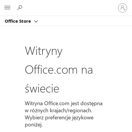
Zaloguj
Microsoft
się
do
Office Store
swojeg
konta
Witryny
Office.com na
świecie
Witryna Office.com jest dostępna
w różnych krajach/regionach.
Wybierz preferencje językowe
poniżej.