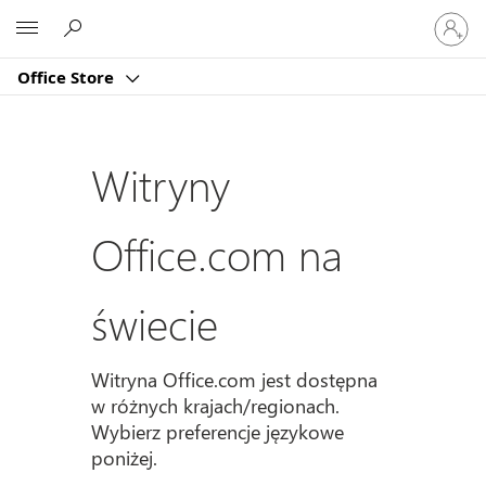
Zaloguj
Microsoft
się
do
Office Store
swojeg
konta
Witryny
Office.com na
świecie
Witryna Office.com jest dostępna
w różnych krajach/regionach.
Wybierz preferencje językowe
poniżej.