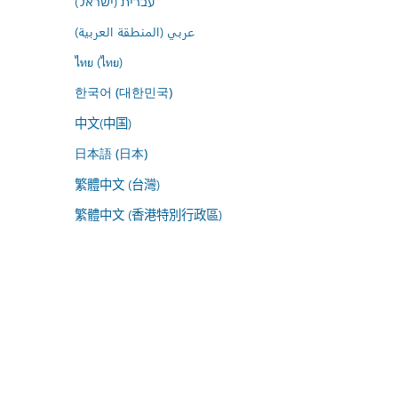
עברית (ישראל)
عربي (المنطقة العربية)
ไทย (ไทย)
한국어 (대한민국)
中文(中国)
日本語 (日本)
繁體中文 (台灣)
繁體中文 (香港特別行政區)