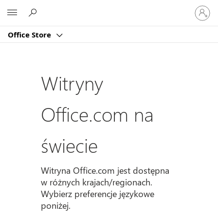
Zaloguj
Microsoft
się
do
Office Store
swojeg
konta
Witryny
Office.com na
świecie
Witryna Office.com jest dostępna
w różnych krajach/regionach.
Wybierz preferencje językowe
poniżej.