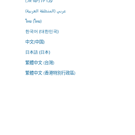
עברית (ישראל)
عربي (المنطقة العربية)
ไทย (ไทย)
한국어 (대한민국)
中文(中国)
日本語 (日本)
繁體中文 (台灣)
繁體中文 (香港特別行政區)