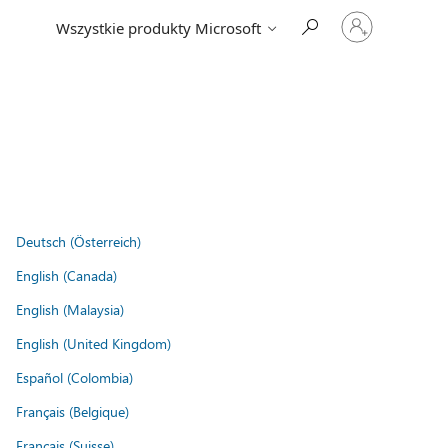
Zaloguj
Wszystkie produkty Microsoft
się
do
swojego
konta
Deutsch (Österreich)
English (Canada)
English (Malaysia)
English (United Kingdom)
Español (Colombia)
Français (Belgique)
Français (Suisse)