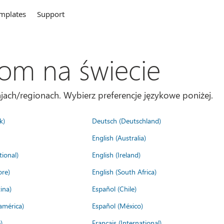
mplates
Support
com na świecie
jach/regionach. Wybierz preferencje językowe poniżej.
k)
Deutsch (Deutschland)
English (Australia)
tional)
English (Ireland)
ore)
English (South Africa)
ina)
Español (Chile)
américa)
Español (México)
)
Français (International)