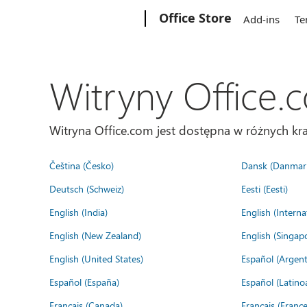
Microsoft
Office Store
Add-ins
Te
Witryny Office.
Witryna Office.com jest dostępna w różnych kra
Čeština (Česko)
Dansk (Danmar
Deutsch (Schweiz)
Eesti (Eesti)
English (India)
English (Interna
English (New Zealand)
English (Singap
English (United States)
Español (Argent
Español (España)
Español (Latino
Français (Canada)
Français (France