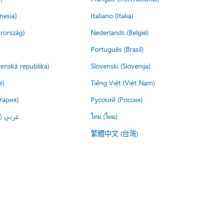
nesia)
Italiano (Italia)
rország)
Nederlands (België)
Português (Brasil)
venská republika)
Slovenski (Slovenija)
e)
Tiếng Việt (Việt Nam)
гария)
Русский (Россия)
عربي ()
ไทย (ไทย)
繁體中文 (台灣)