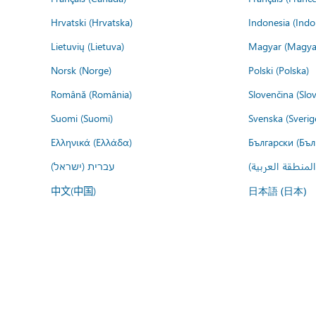
Hrvatski (Hrvatska)
Indonesia (Indo
Lietuvių (Lietuva)
Magyar (Magya
Norsk (Norge)
Polski (Polska)
Română (România)
Slovenčina (Slo
Suomi (Suomi)
Svenska (Sverig
Ελληνικά (Ελλάδα)
Български (Бъл
المنطقة العربية
עברית (ישראל)
中文(中国)
日本語 (日本)