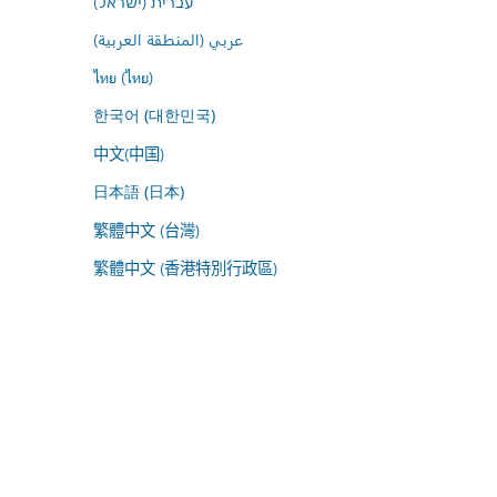
עברית (ישראל)
عربي (المنطقة العربية)
ไทย (ไทย)
한국어 (대한민국)
中文(中国)
日本語 (日本)
繁體中文 (台灣)
繁體中文 (香港特別行政區)