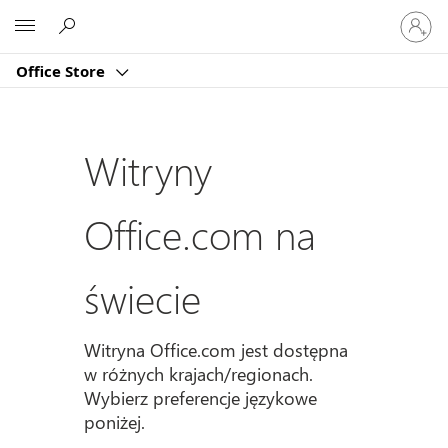
Zaloguj
Microsoft
się
do
Office Store
swojeg
konta
Witryny
Office.com na
świecie
Witryna Office.com jest dostępna
w różnych krajach/regionach.
Wybierz preferencje językowe
poniżej.