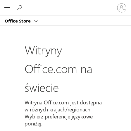
Zaloguj
Microsoft
się
do
Office Store
swojeg
konta
Witryny
Office.com na
świecie
Witryna Office.com jest dostępna
w różnych krajach/regionach.
Wybierz preferencje językowe
poniżej.