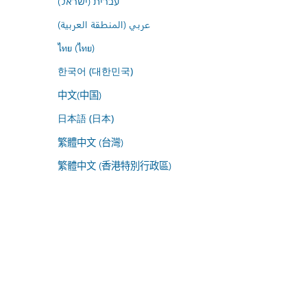
עברית (ישראל)
عربي (المنطقة العربية)
ไทย (ไทย)
한국어 (대한민국)
中文(中国)
日本語 (日本)
繁體中文 (台灣)
繁體中文 (香港特別行政區)