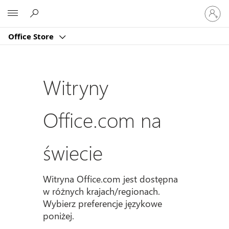
Zaloguj
Microsoft
się
do
Office Store
swojeg
konta
Witryny
Office.com na
świecie
Witryna Office.com jest dostępna
w różnych krajach/regionach.
Wybierz preferencje językowe
poniżej.