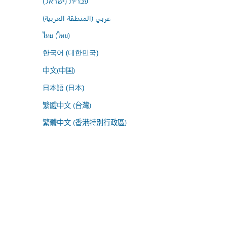
עברית (ישראל)
عربي (المنطقة العربية)
ไทย (ไทย)
한국어 (대한민국)
中文(中国)
日本語 (日本)
繁體中文 (台灣)
繁體中文 (香港特別行政區)