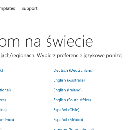
mplates
Support
com na świecie
jach/regionach. Wybierz preferencje językowe poniżej.
k)
Deutsch (Deutschland)
English (Australia)
tional)
English (Ireland)
ore)
English (South Africa)
ina)
Español (Chile)
américa)
Español (México)
)
Français (International)