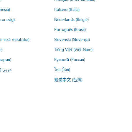
nesia)
Italiano (Italia)
rország)
Nederlands (België)
Português (Brasil)
venská republika)
Slovenski (Slovenija)
e)
Tiếng Việt (Việt Nam)
гария)
Русский (Россия)
عربي ()
ไทย (ไทย)
繁體中文 (台灣)