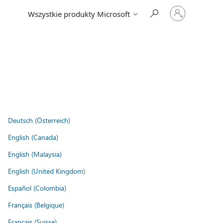
Zaloguj
Wszystkie produkty Microsoft
się
do
swojego
konta
Deutsch (Österreich)
English (Canada)
English (Malaysia)
English (United Kingdom)
Español (Colombia)
Français (Belgique)
Français (Suisse)