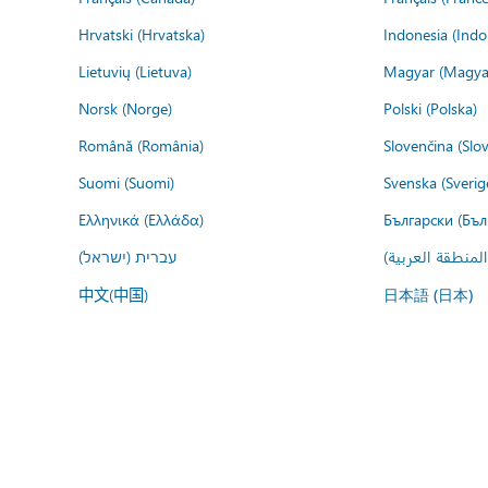
Hrvatski (Hrvatska)
Indonesia (Indo
Lietuvių (Lietuva)
Magyar (Magya
Norsk (Norge)
Polski (Polska)
Română (România)
Slovenčina (Slo
Suomi (Suomi)
Svenska (Sverig
Ελληνικά (Ελλάδα)
Български (Бъл
المنطقة العربية
עברית (ישראל)
中文(中国)
日本語 (日本)