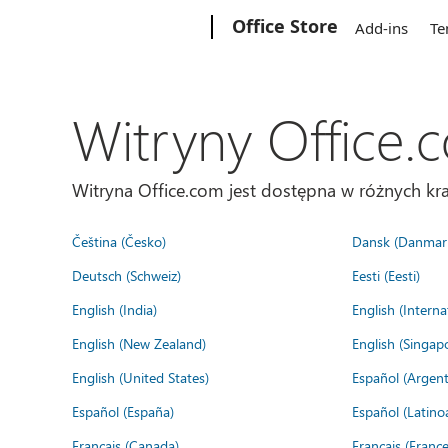
Microsoft
Office Store
Add-ins
Te
Witryny Office.
Witryna Office.com jest dostępna w różnych kra
Čeština (Česko)
Dansk (Danmar
Deutsch (Schweiz)
Eesti (Eesti)
English (India)
English (Interna
English (New Zealand)
English (Singap
English (United States)
Español (Argent
Español (España)
Español (Latino
Français (Canada)
Français (France