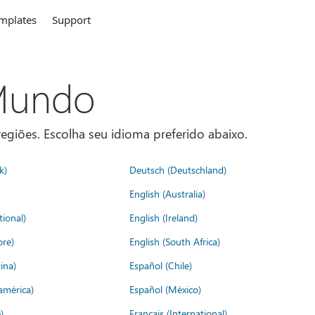
mplates
Support
 Mundo
egiões. Escolha seu idioma preferido abaixo.
k)
Deutsch (Deutschland)
English (Australia)
tional)
English (Ireland)
ore)
English (South Africa)
ina)
Español (Chile)
américa)
Español (México)
)
Français (International)