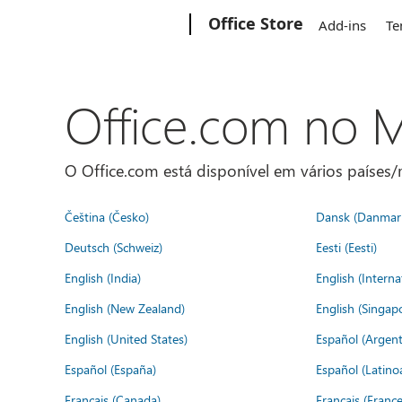
Microsoft
Office Store
Add-ins
Te
Office.com no
O Office.com está disponível em vários países/r
Čeština (Česko)
Dansk (Danmar
Deutsch (Schweiz)
Eesti (Eesti)
English (India)
English (Interna
English (New Zealand)
English (Singap
English (United States)
Español (Argent
Español (España)
Español (Latino
Français (Canada)
Français (France