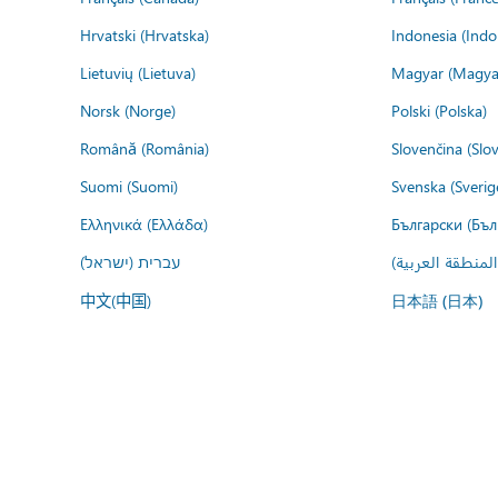
Hrvatski (Hrvatska)
Indonesia (Indo
Lietuvių (Lietuva)
Magyar (Magya
Norsk (Norge)
Polski (Polska)
Română (România)
Slovenčina (Slo
Suomi (Suomi)
Svenska (Sverig
Ελληνικά (Ελλάδα)
Български (Бъл
المنطقة العربية
עברית (ישראל)
中文(中国)
日本語 (日本)