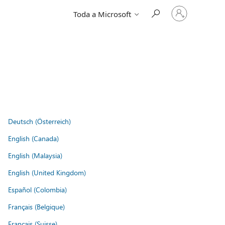
Entre
Toda a Microsoft
em
sua
conta
Deutsch (Österreich)
English (Canada)
English (Malaysia)
English (United Kingdom)
Español (Colombia)
Français (Belgique)
Français (Suisse)