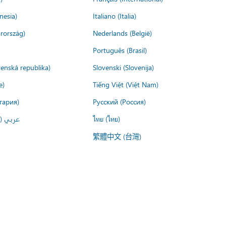
nesia)
Italiano (Italia)
rország)
Nederlands (België)
Português (Brasil)
venská republika)
Slovenski (Slovenija)
e)
Tiếng Việt (Việt Nam)
гария)
Русский (Россия)
عربي ()
ไทย (ไทย)
繁體中文 (台灣)