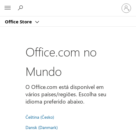
Entre
Microsoft
em
sua
Office Store
conta
Office.com no
Mundo
O Office.com está disponível em
vários países/regiões. Escolha seu
idioma preferido abaixo.
Čeština (Česko)
Dansk (Danmark)