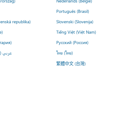
rország)
Nederlands (België)
Português (Brasil)
venská republika)
Slovenski (Slovenija)
e)
Tiếng Việt (Việt Nam)
гария)
Русский (Россия)
عربي ()
ไทย (ไทย)
繁體中文 (台灣)