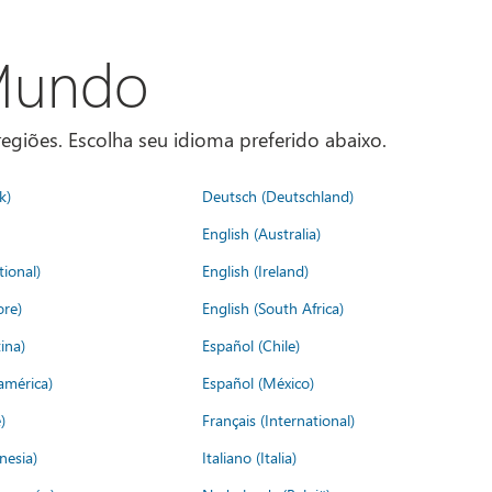
 Mundo
egiões. Escolha seu idioma preferido abaixo.
k)
Deutsch (Deutschland)
English (Australia)
tional)
English (Ireland)
ore)
English (South Africa)
ina)
Español (Chile)
américa)
Español (México)
)
Français (International)
nesia)
Italiano (Italia)