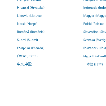
Hrvatski (Hrvatska)
Indonesia (Indo
Lietuvių (Lietuva)
Magyar (Magya
Norsk (Norge)
Polski (Polska)
Română (România)
Slovenčina (Slo
Suomi (Suomi)
Svenska (Sverig
Ελληνικά (Ελλάδα)
Български (Бъл
المنطقة العربية
עברית (ישראל)
中文(中国)
日本語 (日本)