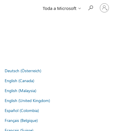
Entre
Toda a Microsoft
em
sua
conta
Deutsch (Österreich)
English (Canada)
English (Malaysia)
English (United Kingdom)
Español (Colombia)
Français (Belgique)
Français (Suisse)