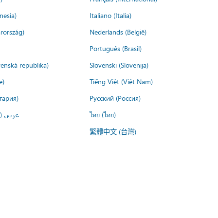
nesia)
Italiano (Italia)
rország)
Nederlands (België)
Português (Brasil)
venská republika)
Slovenski (Slovenija)
e)
Tiếng Việt (Việt Nam)
гария)
Русский (Россия)
عربي ()
ไทย (ไทย)
繁體中文 (台灣)