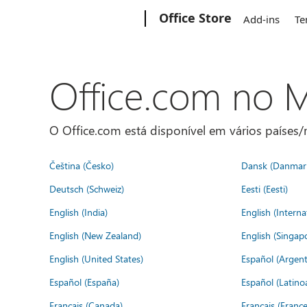
Microsoft
Office Store
Add-ins
Te
Office.com no
O Office.com está disponível em vários países/r
Čeština (Česko)
Dansk (Danmar
Deutsch (Schweiz)
Eesti (Eesti)
English (India)
English (Interna
English (New Zealand)
English (Singap
English (United States)
Español (Argent
Español (España)
Español (Latino
Français (Canada)
Français (France