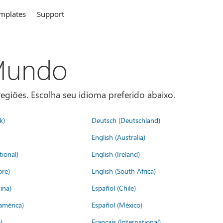
mplates
Support
 Mundo
egiões. Escolha seu idioma preferido abaixo.
k)
Deutsch (Deutschland)
English (Australia)
tional)
English (Ireland)
ore)
English (South Africa)
ina)
Español (Chile)
américa)
Español (México)
)
Français (International)