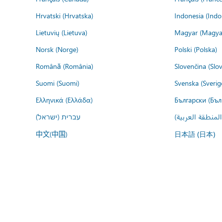
Hrvatski (Hrvatska)
Indonesia (Indo
Lietuvių (Lietuva)
Magyar (Magya
Norsk (Norge)
Polski (Polska)
Română (România)
Slovenčina (Slo
Suomi (Suomi)
Svenska (Sverig
Ελληνικά (Ελλάδα)
Български (Бъл
المنطقة العربية
עברית (ישראל)
中文(中国)
日本語 (日本)