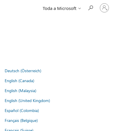
Entre
Toda a Microsoft
em
sua
conta
Deutsch (Österreich)
English (Canada)
English (Malaysia)
English (United Kingdom)
Español (Colombia)
Français (Belgique)
Français (Suisse)