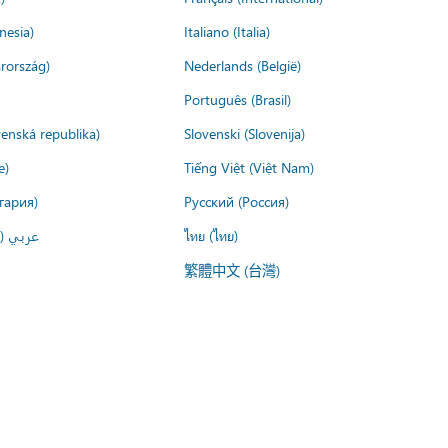
nesia)
Italiano (Italia)
rország)
Nederlands (België)
Português (Brasil)
venská republika)
Slovenski (Slovenija)
e)
Tiếng Việt (Việt Nam)
гария)
Русский (Россия)
عربي ()
ไทย (ไทย)
繁體中文 (台灣)