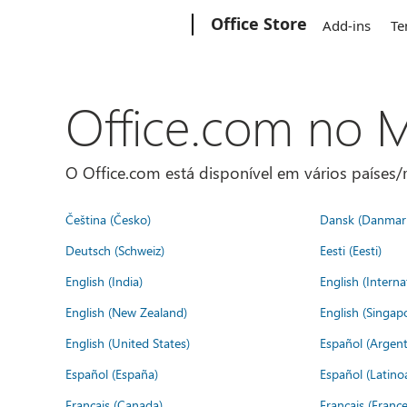
Microsoft
Office Store
Add-ins
Te
Office.com no
O Office.com está disponível em vários países/r
Čeština (Česko)
Dansk (Danmar
Deutsch (Schweiz)
Eesti (Eesti)
English (India)
English (Interna
English (New Zealand)
English (Singap
English (United States)
Español (Argent
Español (España)
Español (Latino
Français (Canada)
Français (France