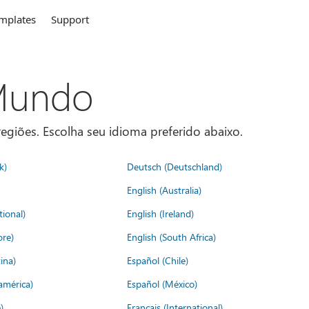
mplates
Support
 Mundo
egiões. Escolha seu idioma preferido abaixo.
k)
Deutsch (Deutschland)
English (Australia)
tional)
English (Ireland)
ore)
English (South Africa)
ina)
Español (Chile)
américa)
Español (México)
)
Français (International)