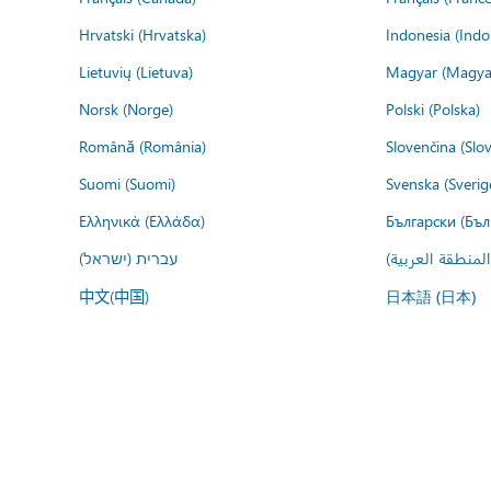
Hrvatski (Hrvatska)
Indonesia (Indo
Lietuvių (Lietuva)
Magyar (Magya
Norsk (Norge)
Polski (Polska)
Română (România)
Slovenčina (Slo
Suomi (Suomi)
Svenska (Sverig
Ελληνικά (Ελλάδα)
Български (Бъл
المنطقة العربية
עברית (ישראל)
中文(中国)
日本語 (日本)