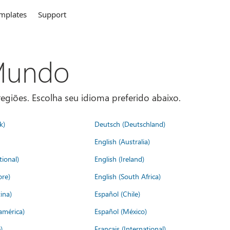
mplates
Support
 Mundo
egiões. Escolha seu idioma preferido abaixo.
k)
Deutsch (Deutschland)
English (Australia)
tional)
English (Ireland)
ore)
English (South Africa)
ina)
Español (Chile)
américa)
Español (México)
)
Français (International)