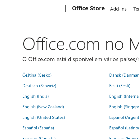
Microsoft
Office Store
Add-ins
Te
Office.com no
O Office.com está disponível em vários países/r
Čeština (Česko)
Dansk (Danmar
Deutsch (Schweiz)
Eesti (Eesti)
English (India)
English (Interna
English (New Zealand)
English (Singap
English (United States)
Español (Argent
Español (España)
Español (Latino
Français (Canada)
Français (France