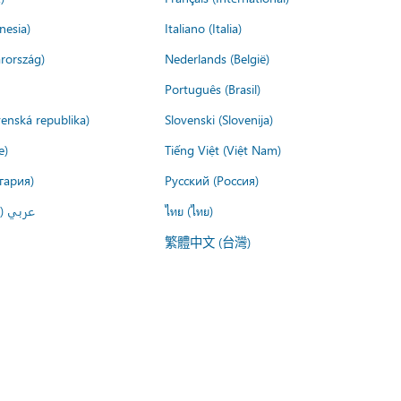
nesia)
Italiano (Italia)
rország)
Nederlands (België)
Português (Brasil)
venská republika)
Slovenski (Slovenija)
e)
Tiếng Việt (Việt Nam)
гария)
Русский (Россия)
عربي ()
ไทย (ไทย)
繁體中文 (台灣)