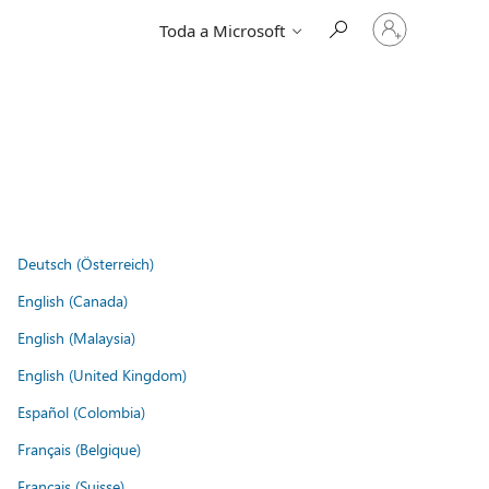
Entre
Toda a Microsoft
em
sua
conta
Deutsch (Österreich)
English (Canada)
English (Malaysia)
English (United Kingdom)
Español (Colombia)
Français (Belgique)
Français (Suisse)