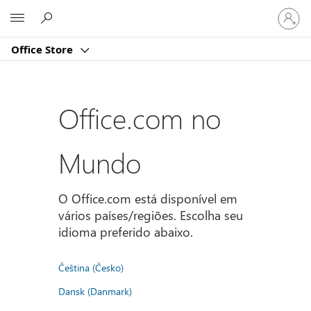
Entre
Microsoft
em
sua
Office Store
conta
Office.com no
Mundo
O Office.com está disponível em
vários países/regiões. Escolha seu
idioma preferido abaixo.
Čeština (Česko)
Dansk (Danmark)