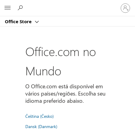
Entre
Microsoft
em
sua
Office Store
conta
Office.com no
Mundo
O Office.com está disponível em
vários países/regiões. Escolha seu
idioma preferido abaixo.
Čeština (Česko)
Dansk (Danmark)