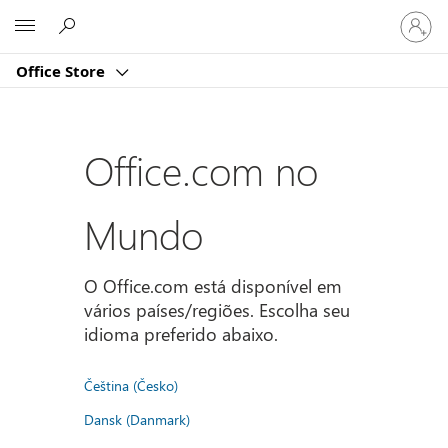
Entre
Microsoft
em
sua
Office Store
conta
Office.com no
Mundo
O Office.com está disponível em
vários países/regiões. Escolha seu
idioma preferido abaixo.
Čeština (Česko)
Dansk (Danmark)