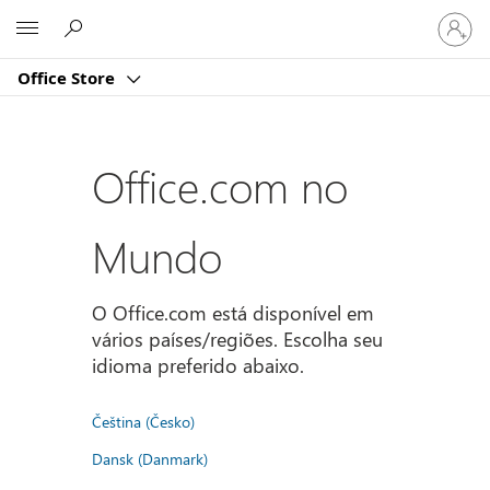
Entre
Microsoft
em
sua
Office Store
conta
Office.com no
Mundo
O Office.com está disponível em
vários países/regiões. Escolha seu
idioma preferido abaixo.
Čeština (Česko)
Dansk (Danmark)