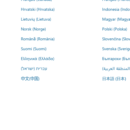
Hrvatski (Hrvatska)
Indonesia (Indo
Lietuvių (Lietuva)
Magyar (Magya
Norsk (Norge)
Polski (Polska)
Română (România)
Slovenčina (Slo
Suomi (Suomi)
Svenska (Sverig
Ελληνικά (Ελλάδα)
Български (Бъл
المنطقة العربية
עברית (ישראל)
中文(中国)
日本語 (日本)