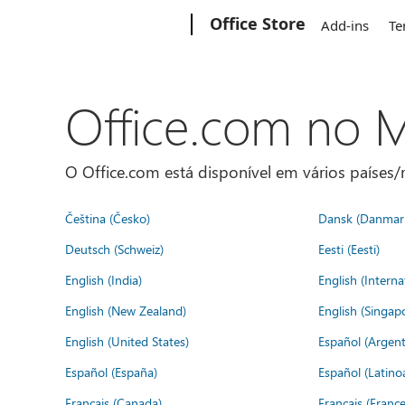
Microsoft
Office Store
Add-ins
Te
Office.com no
O Office.com está disponível em vários países/r
Čeština (Česko)
Dansk (Danmar
Deutsch (Schweiz)
Eesti (Eesti)
English (India)
English (Interna
English (New Zealand)
English (Singap
English (United States)
Español (Argent
Español (España)
Español (Latino
Français (Canada)
Français (France