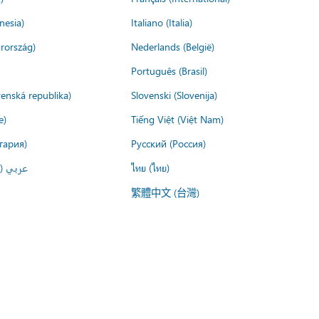
nesia)
Italiano (Italia)
rország)
Nederlands (België)
Português (Brasil)
venská republika)
Slovenski (Slovenija)
e)
Tiếng Việt (Việt Nam)
гария)
Русский (Россия)
عربي ()
ไทย (ไทย)
繁體中文 (台灣)