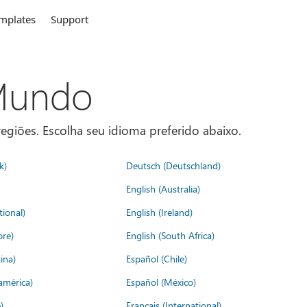
mplates
Support
 Mundo
egiões. Escolha seu idioma preferido abaixo.
k)
Deutsch (Deutschland)
English (Australia)
tional)
English (Ireland)
ore)
English (South Africa)
ina)
Español (Chile)
américa)
Español (México)
)
Français (International)