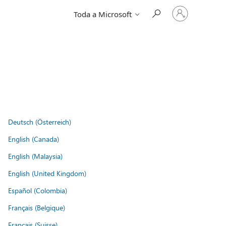
Entre
Toda a Microsoft
em
sua
conta
Deutsch (Österreich)
English (Canada)
English (Malaysia)
English (United Kingdom)
Español (Colombia)
Français (Belgique)
Français (Suisse)