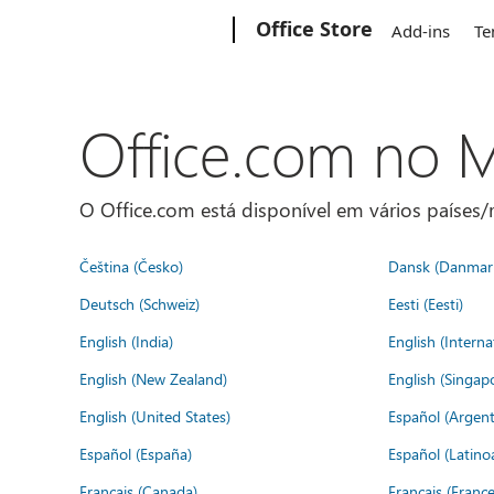
Microsoft
Office Store
Add-ins
Te
Office.com no
O Office.com está disponível em vários países/r
Čeština (Česko)
Dansk (Danmar
Deutsch (Schweiz)
Eesti (Eesti)
English (India)
English (Interna
English (New Zealand)
English (Singap
English (United States)
Español (Argent
Español (España)
Español (Latino
Français (Canada)
Français (France