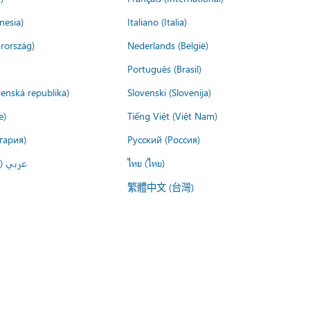
nesia)
Italiano (Italia)
rország)
Nederlands (België)
Português (Brasil)
venská republika)
Slovenski (Slovenija)
e)
Tiếng Việt (Việt Nam)
гария)
Русский (Россия)
عربي ()
ไทย (ไทย)
繁體中文 (台灣)