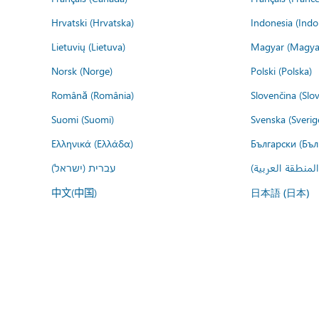
Hrvatski (Hrvatska)
Indonesia (Indo
Lietuvių (Lietuva)
Magyar (Magya
Norsk (Norge)
Polski (Polska)
Română (România)
Slovenčina (Slo
Suomi (Suomi)
Svenska (Sverig
Ελληνικά (Ελλάδα)
Български (Бъл
المنطقة العربية
עברית (ישראל)
中文(中国)
日本語 (日本)