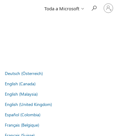
Entre
Toda a Microsoft
em
sua
conta
Deutsch (Österreich)
English (Canada)
English (Malaysia)
English (United Kingdom)
Español (Colombia)
Français (Belgique)
Français (Suisse)