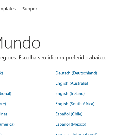
mplates
Support
 Mundo
egiões. Escolha seu idioma preferido abaixo.
k)
Deutsch (Deutschland)
English (Australia)
tional)
English (Ireland)
ore)
English (South Africa)
ina)
Español (Chile)
américa)
Español (México)
)
Français (International)