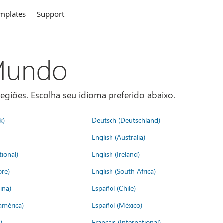
mplates
Support
 Mundo
egiões. Escolha seu idioma preferido abaixo.
k)
Deutsch (Deutschland)
English (Australia)
tional)
English (Ireland)
ore)
English (South Africa)
ina)
Español (Chile)
américa)
Español (México)
)
Français (International)