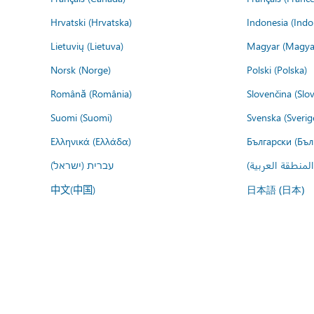
Hrvatski (Hrvatska)
Indonesia (Indo
Lietuvių (Lietuva)
Magyar (Magya
Norsk (Norge)
Polski (Polska)
Română (România)
Slovenčina (Slo
Suomi (Suomi)
Svenska (Sverig
Ελληνικά (Ελλάδα)
Български (Бъл
المنطقة العربية
עברית (ישראל)
中文(中国)
日本語 (日本)