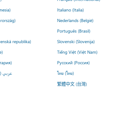
nesia)
Italiano (Italia)
rország)
Nederlands (België)
Português (Brasil)
venská republika)
Slovenski (Slovenija)
e)
Tiếng Việt (Việt Nam)
гария)
Русский (Россия)
عربي ()
ไทย (ไทย)
繁體中文 (台灣)