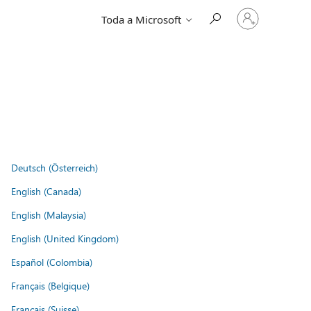
Entre
Toda a Microsoft
em
sua
conta
Deutsch (Österreich)
English (Canada)
English (Malaysia)
English (United Kingdom)
Español (Colombia)
Français (Belgique)
Français (Suisse)