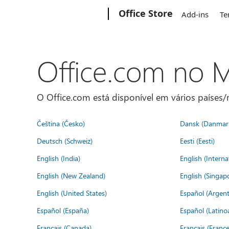
Microsoft
Office Store
Add-ins
Te
Office.com no
O Office.com está disponível em vários países/r
Čeština (Česko)
Dansk (Danmar
Deutsch (Schweiz)
Eesti (Eesti)
English (India)
English (Interna
English (New Zealand)
English (Singap
English (United States)
Español (Argent
Español (España)
Español (Latino
Français (Canada)
Français (France