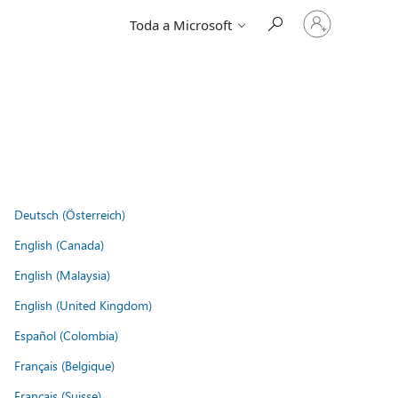
Entre
Toda a Microsoft
em
sua
conta
Deutsch (Österreich)
English (Canada)
English (Malaysia)
English (United Kingdom)
Español (Colombia)
Français (Belgique)
Français (Suisse)