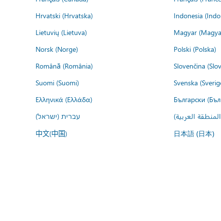
Hrvatski (Hrvatska)
Indonesia (Indo
Lietuvių (Lietuva)
Magyar (Magya
Norsk (Norge)
Polski (Polska)
Română (România)
Slovenčina (Slo
Suomi (Suomi)
Svenska (Sverig
Ελληνικά (Ελλάδα)
Български (Бъл
المنطقة العربية
עברית (ישראל)
中文(中国)
日本語 (日本)