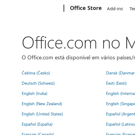
Microsoft
Office Store
Add-ins
Te
Office.com no
O Office.com está disponível em vários países/r
Čeština (Česko)
Dansk (Danmar
Deutsch (Schweiz)
Eesti (Eesti)
English (India)
English (Interna
English (New Zealand)
English (Singap
English (United States)
Español (Argent
Español (España)
Español (Latino
Français (Canada)
Français (France