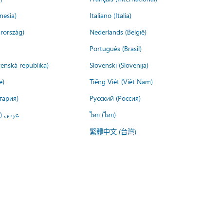
nesia)
Italiano (Italia)
rország)
Nederlands (België)
Português (Brasil)
venská republika)
Slovenski (Slovenija)
e)
Tiếng Việt (Việt Nam)
гария)
Русский (Россия)
عربي ()
ไทย (ไทย)
繁體中文 (台灣)