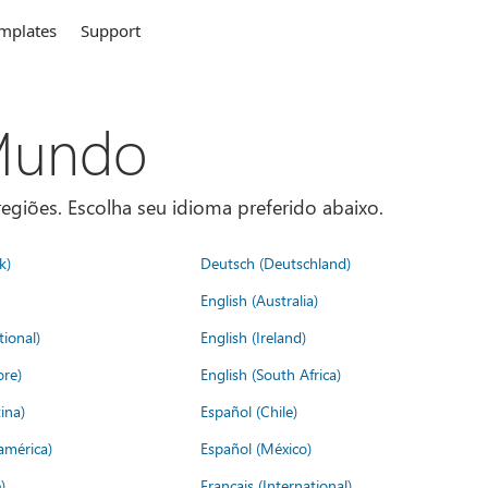
mplates
Support
 Mundo
egiões. Escolha seu idioma preferido abaixo.
k)
Deutsch (Deutschland)
English (Australia)
tional)
English (Ireland)
ore)
English (South Africa)
ina)
Español (Chile)
américa)
Español (México)
)
Français (International)