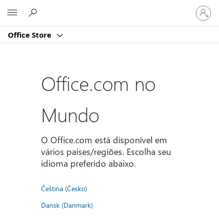
Entre
Microsoft
em
sua
Office Store
conta
Office.com no
Mundo
O Office.com está disponível em
vários países/regiões. Escolha seu
idioma preferido abaixo.
Čeština (Česko)
Dansk (Danmark)