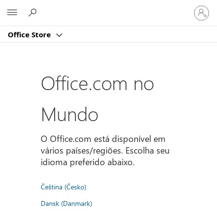
Entre
Microsoft
em
sua
Office Store
conta
Office.com no
Mundo
O Office.com está disponível em
vários países/regiões. Escolha seu
idioma preferido abaixo.
Čeština (Česko)
Dansk (Danmark)