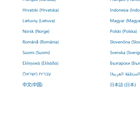
Hrvatski (Hrvatska)
Indonesia (Indo
Lietuvių (Lietuva)
Magyar (Magya
Norsk (Norge)
Polski (Polska)
Română (România)
Slovenčina (Slo
Suomi (Suomi)
Svenska (Sverig
Ελληνικά (Ελλάδα)
Български (Бъл
المنطقة العربية
עברית (ישראל)
中文(中国)
日本語 (日本)