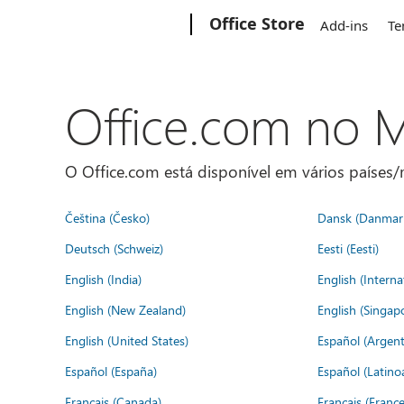
Microsoft
Office Store
Add-ins
Te
Office.com no
O Office.com está disponível em vários países/r
Čeština (Česko)
Dansk (Danmar
Deutsch (Schweiz)
Eesti (Eesti)
English (India)
English (Interna
English (New Zealand)
English (Singap
English (United States)
Español (Argent
Español (España)
Español (Latino
Français (Canada)
Français (France