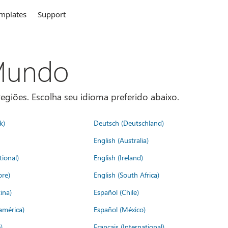
mplates
Support
 Mundo
egiões. Escolha seu idioma preferido abaixo.
k)
Deutsch (Deutschland)
English (Australia)
tional)
English (Ireland)
ore)
English (South Africa)
ina)
Español (Chile)
américa)
Español (México)
)
Français (International)