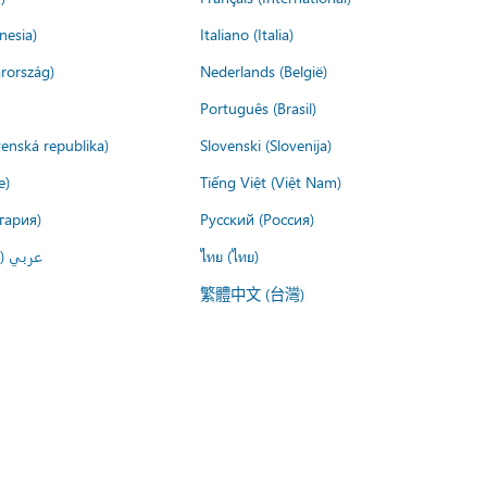
nesia)
Italiano (Italia)
rország)
Nederlands (België)
Português (Brasil)
venská republika)
Slovenski (Slovenija)
e)
Tiếng Việt (Việt Nam)
гария)
Русский (Россия)
عربي ()
ไทย (ไทย)
繁體中文 (台灣)