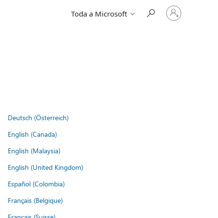
Entre
Toda a Microsoft
em
sua
conta
Deutsch (Österreich)
English (Canada)
English (Malaysia)
English (United Kingdom)
Español (Colombia)
Français (Belgique)
Français (Suisse)