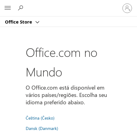
Entre
Microsoft
em
sua
Office Store
conta
Office.com no
Mundo
O Office.com está disponível em
vários países/regiões. Escolha seu
idioma preferido abaixo.
Čeština (Česko)
Dansk (Danmark)