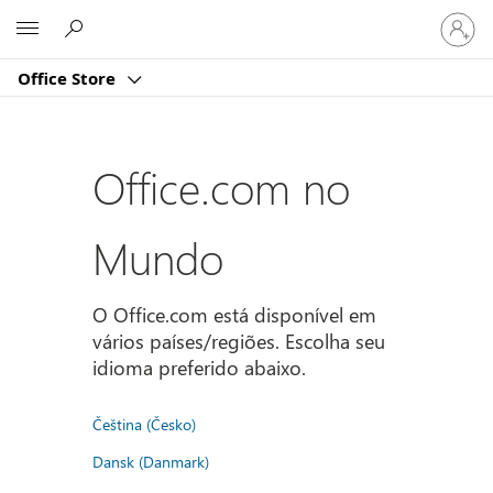
Entre
Microsoft
em
sua
Office Store
conta
Office.com no
Mundo
O Office.com está disponível em
vários países/regiões. Escolha seu
idioma preferido abaixo.
Čeština (Česko)
Dansk (Danmark)