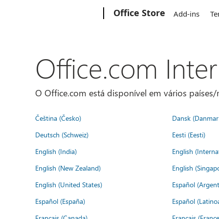
Microsoft
Office Store
Add-ins
Te
Office.com Inte
O Office.com está disponível em vários países/r
Čeština (Česko)
Dansk (Danmar
Deutsch (Schweiz)
Eesti (Eesti)
English (India)
English (Interna
English (New Zealand)
English (Singap
English (United States)
Español (Argent
Español (España)
Español (Latino
Français (Canada)
Français (France