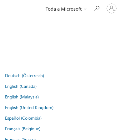
Iniciar
Toda a Microsoft
sessão
na
conta
Deutsch (Österreich)
English (Canada)
English (Malaysia)
English (United Kingdom)
Español (Colombia)
Français (Belgique)
Français (Suisse)