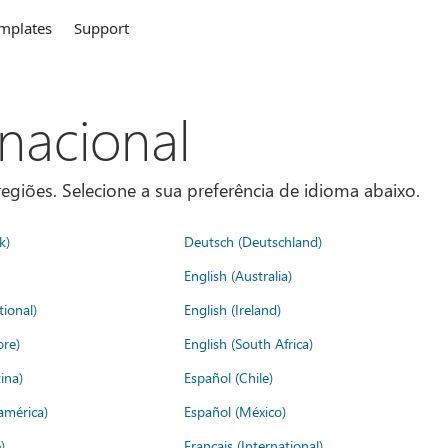
mplates
Support
rnacional
egiões. Selecione a sua preferência de idioma abaixo.
k)
Deutsch (Deutschland)
English (Australia)
tional)
English (Ireland)
ore)
English (South Africa)
ina)
Español (Chile)
américa)
Español (México)
)
Français (International)