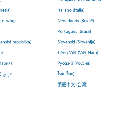
nesia)
Italiano (Italia)
rország)
Nederlands (België)
Português (Brasil)
venská republika)
Slovenski (Slovenija)
e)
Tiếng Việt (Việt Nam)
гария)
Русский (Россия)
عربي ()
ไทย (ไทย)
繁體中文 (台灣)