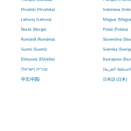
Hrvatski (Hrvatska)
Indonesia (Indo
Lietuvių (Lietuva)
Magyar (Magya
Norsk (Norge)
Polski (Polska)
Română (România)
Slovenčina (Slo
Suomi (Suomi)
Svenska (Sverig
Ελληνικά (Ελλάδα)
Български (Бъл
المنطقة العربية
עברית (ישראל)
中文(中国)
日本語 (日本)