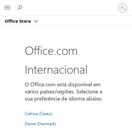
Iniciar
Microsoft
sessão
na
Office Store
conta
Office.com
Internacional
O Office.com está disponível em
vários países/regiões. Selecione a
sua preferência de idioma abaixo.
Čeština (Česko)
Dansk (Danmark)