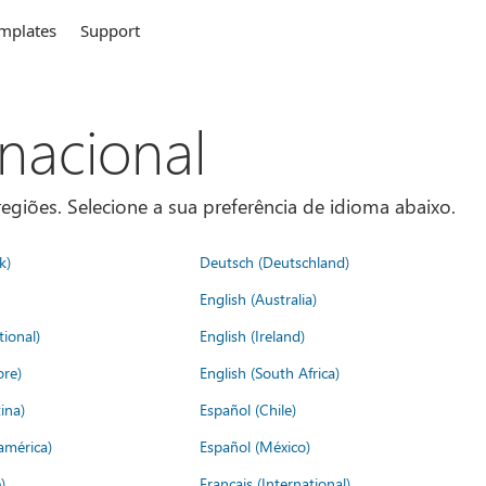
mplates
Support
rnacional
egiões. Selecione a sua preferência de idioma abaixo.
k)
Deutsch (Deutschland)
English (Australia)
tional)
English (Ireland)
ore)
English (South Africa)
ina)
Español (Chile)
américa)
Español (México)
)
Français (International)