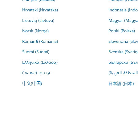
Hrvatski (Hrvatska)
Indonesia (Indo
Lietuvių (Lietuva)
Magyar (Magya
Norsk (Norge)
Polski (Polska)
Română (România)
Slovenčina (Slo
Suomi (Suomi)
Svenska (Sverig
Ελληνικά (Ελλάδα)
Български (Бъл
المنطقة العربية
עברית (ישראל)
中文(中国)
日本語 (日本)