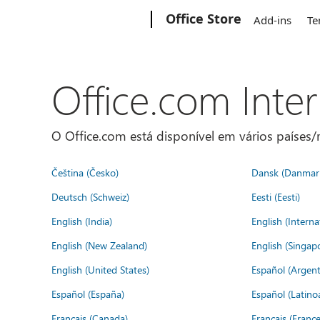
Microsoft
Office Store
Add-ins
Te
Office.com Inte
O Office.com está disponível em vários países/r
Čeština (Česko)
Dansk (Danmar
Deutsch (Schweiz)
Eesti (Eesti)
English (India)
English (Interna
English (New Zealand)
English (Singap
English (United States)
Español (Argent
Español (España)
Español (Latino
Français (Canada)
Français (France