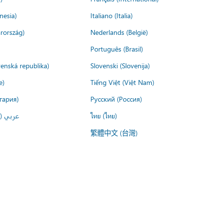
nesia)
Italiano (Italia)
rország)
Nederlands (België)
Português (Brasil)
venská republika)
Slovenski (Slovenija)
e)
Tiếng Việt (Việt Nam)
гария)
Русский (Россия)
عربي ()
ไทย (ไทย)
繁體中文 (台灣)