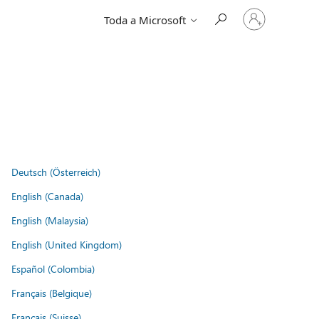
Iniciar
Toda a Microsoft
sessão
na
conta
Deutsch (Österreich)
English (Canada)
English (Malaysia)
English (United Kingdom)
Español (Colombia)
Français (Belgique)
Français (Suisse)