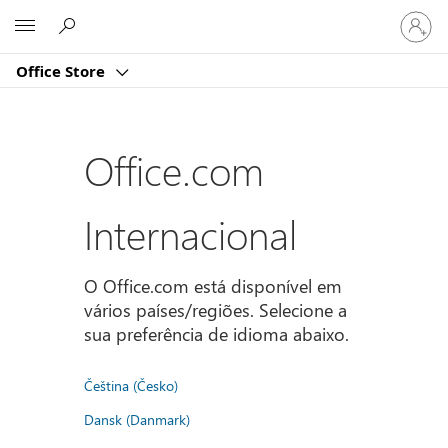
Iniciar
Microsoft
sessão
na
Office Store
conta
Office.com
Internacional
O Office.com está disponível em
vários países/regiões. Selecione a
sua preferência de idioma abaixo.
Čeština (Česko)
Dansk (Danmark)