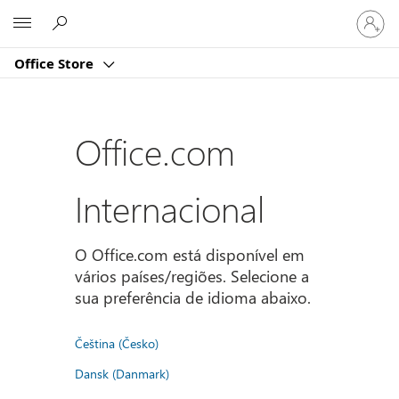
Iniciar
Microsoft
sessão
na
Office Store
conta
Office.com
Internacional
O Office.com está disponível em
vários países/regiões. Selecione a
sua preferência de idioma abaixo.
Čeština (Česko)
Dansk (Danmark)