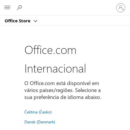
Iniciar
Microsoft
sessão
na
Office Store
conta
Office.com
Internacional
O Office.com está disponível em
vários países/regiões. Selecione a
sua preferência de idioma abaixo.
Čeština (Česko)
Dansk (Danmark)