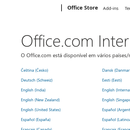
Microsoft
Office Store
Add-ins
Te
Office.com Inte
O Office.com está disponível em vários países/r
Čeština (Česko)
Dansk (Danmar
Deutsch (Schweiz)
Eesti (Eesti)
English (India)
English (Interna
English (New Zealand)
English (Singap
English (United States)
Español (Argent
Español (España)
Español (Latino
Français (Canada)
Français (France