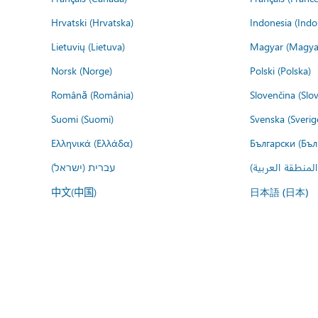
Hrvatski (Hrvatska)
Indonesia (Indo
Lietuvių (Lietuva)
Magyar (Magya
Norsk (Norge)
Polski (Polska)
Română (România)
Slovenčina (Slo
Suomi (Suomi)
Svenska (Sverig
Ελληνικά (Ελλάδα)
Български (Бъл
المنطقة العربية
עברית (ישראל)
中文(中国)
日本語 (日本)