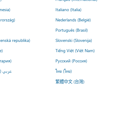
nesia)
Italiano (Italia)
rország)
Nederlands (België)
Português (Brasil)
venská republika)
Slovenski (Slovenija)
e)
Tiếng Việt (Việt Nam)
гария)
Русский (Россия)
عربي ()
ไทย (ไทย)
繁體中文 (台灣)