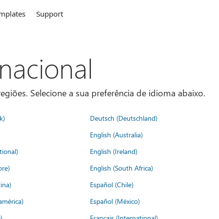
mplates
Support
rnacional
egiões. Selecione a sua preferência de idioma abaixo.
k)
Deutsch (Deutschland)
English (Australia)
tional)
English (Ireland)
ore)
English (South Africa)
ina)
Español (Chile)
américa)
Español (México)
)
Français (International)