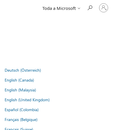
Iniciar
Toda a Microsoft
sessão
na
conta
Deutsch (Österreich)
English (Canada)
English (Malaysia)
English (United Kingdom)
Español (Colombia)
Français (Belgique)
Français (Suisse)