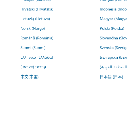
Hrvatski (Hrvatska)
Indonesia (Indo
Lietuvių (Lietuva)
Magyar (Magya
Norsk (Norge)
Polski (Polska)
Română (România)
Slovenčina (Slo
Suomi (Suomi)
Svenska (Sverig
Ελληνικά (Ελλάδα)
Български (Бъл
المنطقة العربية
עברית (ישראל)
中文(中国)
日本語 (日本)