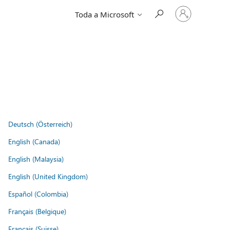
Iniciar
Toda a Microsoft
sessão
na
conta
Deutsch (Österreich)
English (Canada)
English (Malaysia)
English (United Kingdom)
Español (Colombia)
Français (Belgique)
Français (Suisse)