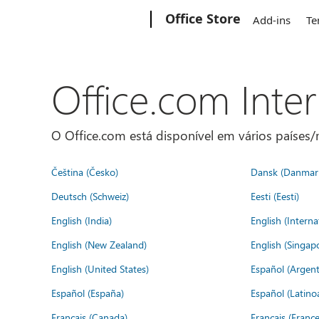
Microsoft
Office Store
Add-ins
Te
Office.com Inte
O Office.com está disponível em vários países/r
Čeština (Česko)
Dansk (Danmar
Deutsch (Schweiz)
Eesti (Eesti)
English (India)
English (Interna
English (New Zealand)
English (Singap
English (United States)
Español (Argent
Español (España)
Español (Latino
Français (Canada)
Français (France