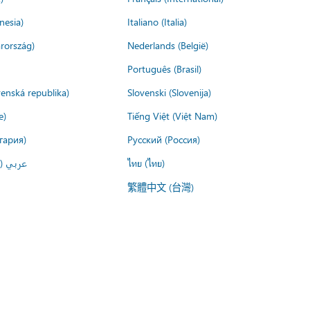
nesia)
Italiano (Italia)
rország)
Nederlands (België)
Português (Brasil)
venská republika)
Slovenski (Slovenija)
e)
Tiếng Việt (Việt Nam)
гария)
Русский (Россия)
عربي ()
ไทย (ไทย)
繁體中文 (台灣)