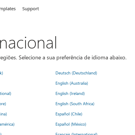
mplates
Support
rnacional
egiões. Selecione a sua preferência de idioma abaixo.
k)
Deutsch (Deutschland)
English (Australia)
tional)
English (Ireland)
ore)
English (South Africa)
ina)
Español (Chile)
américa)
Español (México)
)
Français (International)