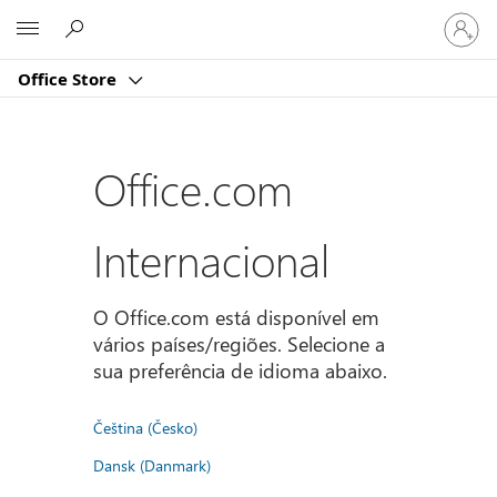
Iniciar
Microsoft
sessão
na
Office Store
conta
Office.com
Internacional
O Office.com está disponível em
vários países/regiões. Selecione a
sua preferência de idioma abaixo.
Čeština (Česko)
Dansk (Danmark)