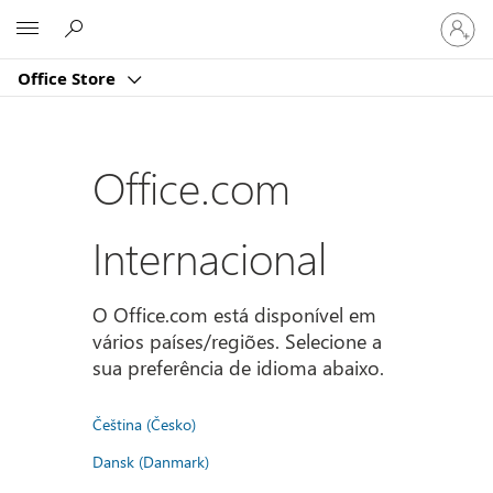
Iniciar
Microsoft
sessão
na
Office Store
conta
Office.com
Internacional
O Office.com está disponível em
vários países/regiões. Selecione a
sua preferência de idioma abaixo.
Čeština (Česko)
Dansk (Danmark)