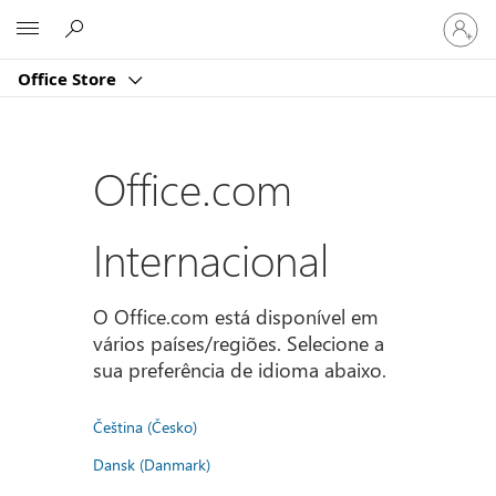
Iniciar
Microsoft
sessão
na
Office Store
conta
Office.com
Internacional
O Office.com está disponível em
vários países/regiões. Selecione a
sua preferência de idioma abaixo.
Čeština (Česko)
Dansk (Danmark)